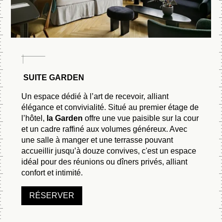
SUITE GARDEN
ACCUEIL
CHAMBRES
Un espace dédié à l’art de recevoir, alliant
élégance et convivialité. Situé au premier étage de
l’hôtel,
la Garden
offre une vue paisible sur la cour
et un cadre raffiné aux volumes généreux. Avec
LA
une salle à manger et une terrasse pouvant
LA CHAMBRE CLASSIQUE AVEC
CHAMBRE
accueillir jusqu’à douze convives, c'est un espace
BALCON
CLASSIQUE
ACCUEIL
idéal pour des réunions ou dîners privés, alliant
LA CHAMBRE SIGNATURE
confort et intimité.
CODES GDS
CHAMBRES
LA CHAMBRE SIGNATURE AVEC
RESTAURANT & BAR
Réservez Votre Soin Bien-Être
Sabre: YX314719
BALCON
RÉSERVER
LE STUDIO
WELLNESS
Pour réserver un soin, veuillez contacter la réception de l'hôtel
Amadeus: YXPARNDA
L’ATELIER
au numéro suivant :
+ 33 (0) 1 80 97 22 80