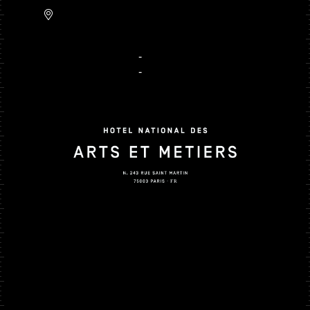
243 Rue Saint Martin,
75003 Paris
+ 33 1 80 97 22 80
-
contact@hnam.paris
+ 33 1 81 66 47 15
-
reservation@hnam.paris
Contact
Carte cadeau
Faq