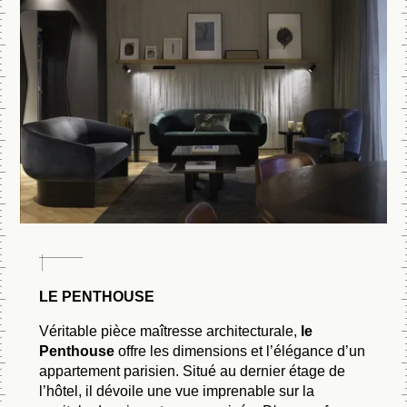
comme si vo
Réser
en vi
Zéro surprise ! Vous p
comme avec Google St
votre chambre préfér
de garantir vot
LE PENTHOUSE
RÉSE
Véritable pièce maîtresse architecturale,
le
Penthouse
offre les dimensions et l’élégance d’un
appartement parisien. Situé au dernier étage de
l’hôtel, il dévoile une vue imprenable sur la