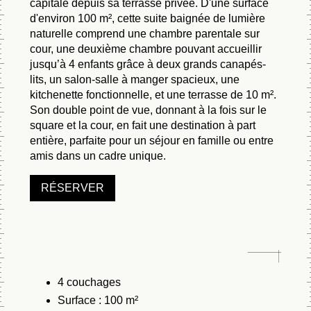
Réser
capitale depuis sa terrasse privée. D'une surface
d'environ 100 m², cette suite baignée de lumière
sur 
naturelle comprend une chambre parentale sur
cour, une deuxième chambre pouvant accueillir
jusqu’à 4 enfants grâce à deux grands canapés-
lits, un salon-salle à manger spacieux, une
Choisissez une ca
kitchenette fonctionnelle, et une terrasse de 10 m².
comme à votre habi
Son double point de vue, donnant à la fois sur le
précise sera attr
square et la cour, en fait une destination à part
entière, parfaite pour un séjour en famille ou entre
RÉSE
amis dans un cadre unique.
RÉSERVER
4 couchages
Surface : 100 m²