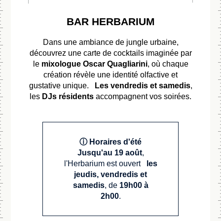
ACCUEIL
BAR HERBARIUM
CHAMBRES
Dans une ambiance de jungle urbaine,
découvrez une carte de cocktails imaginée par
le
mixologue Oscar Quagliarini
, où chaque
LA
création révèle une identité olfactive et
LA CHAMBRE CLASSIQUE AVEC
CHAMBRE
gustative unique.
Les vendredis et samedis
,
BALCON
CLASSIQUE
ACCUEIL
les
DJs résidents
accompagnent vos soirées.
LA CHAMBRE SIGNATURE
CODES GDS
CHAMBRES
LA CHAMBRE SIGNATURE AVEC
RESTAURANT & BAR
Réservez Votre Soin Bien-Être
Sabre: YX314719
BALCON
LE STUDIO
WELLNESS
Pour réserver un soin, veuillez contacter la réception de l'hôtel
ⓘ Horaires d'été
Amadeus: YXPARNDA
L’ATELIER
EVENTS
au numéro suivant :
+ 33 (0) 1 80 97 22 80
Jusqu'au
19 août
,
Galileo/Apollo: YX D7488
l'Herbarium est ouvert
les
CARTES CADEAUX
SUITE GARDEN
Notre équipe se fera un plaisir de vous assister pour planifier
RESTEZ IN
jeudis, vendredis et
Worldspan: YX ORYND
votre moment de détente.
CONTACT
LE PENTHOUSE
samedis
, de
19h00 à
RESTAURANT & BAR
2h00
.
ID Pegasus (IDS): GL 3515
WELLNESS
FR
EN
DES EXCLUSIVITÉS DE 
EVENTS
DES ARTS ET 