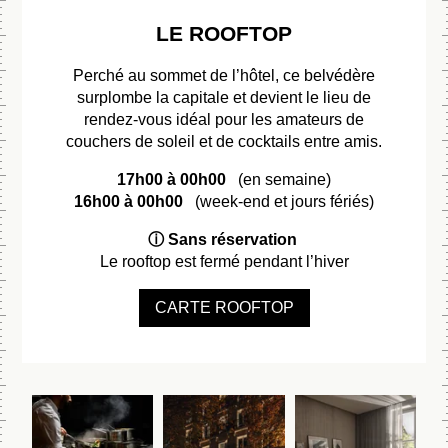
RÉSE
LE ROOFTOP
Perché au sommet de l’hôtel, ce belvédère
surplombe la capitale et devient le lieu de
Réser
rendez-vous idéal pour les amateurs de
couchers de soleil et de cocktails entre amis.
sur 
17h00 à 00h00
(en semaine)
16h00 à 00h00
(week-end et jours fériés)
Choisissez une ca
ⓘ Sans réservation
comme à votre habi
Le rooftop est fermé pendant l’hiver
précise sera attr
CARTE ROOFTOP
RÉSE