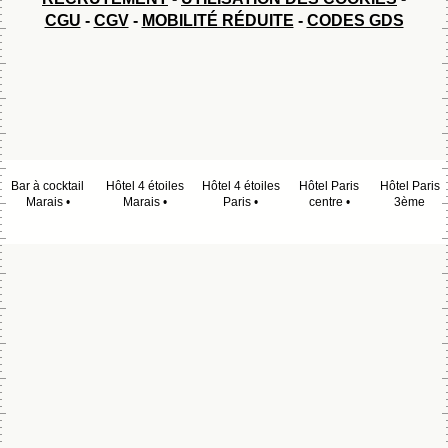
CGU
-
CGV
-
MOBILITÉ RÉDUITE
-
CODES GDS
Bar à cocktail
Hôtel 4 étoiles
Hôtel 4 étoiles
Hôtel Paris
Hôtel Paris
Marais
Marais
Paris
centre
3ème