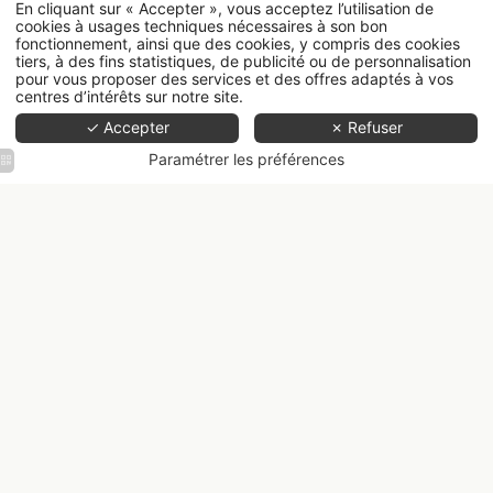
En cliquant sur « Accepter », vous acceptez l’utilisation de
cookies à usages techniques nécessaires à son bon
fonctionnement, ainsi que des cookies, y compris des cookies
tiers, à des fins statistiques, de publicité ou de personnalisation
pour vous proposer des services et des offres adaptés à vos
centres d’intérêts sur notre site.
✓ Accepter
✗ Refuser
Paramétrer les préférences
Entrée
de
l'hôtel
National
des Arts
&
Métiers