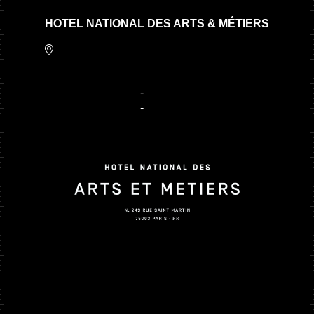
HOTEL NATIONAL DES ARTS & MÉTIERS
243 Rue Saint Martin,
75003 Paris
+ 33 1 80 97 22 80
-
contact@hnam.paris
+ 33 1 81 66 47 15
-
reservation@hnam.paris
Contact
Carte cadeau
ROOFTOP NATIONA
Faq